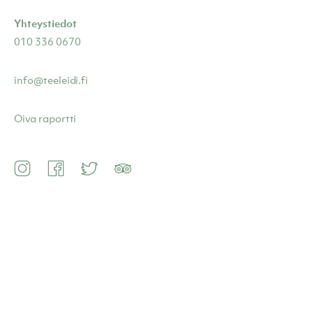
Yhteystiedot
010 336 0670
info@teeleidi.fi
Oiva raportti
Instagram
Facebook
Twitter
TripAdvisor