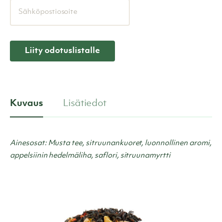
Kirjoita
sähköpostiosoitteesi
liittyäkseksi
tuotteen
odotuslistalle
Liity odotuslistalle
Kuvaus
Lisätiedot
Ainesosat: Musta tee, sitruunankuoret, luonnollinen aromi,
appelsiinin hedelmäliha, saflori, sitruunamyrtti