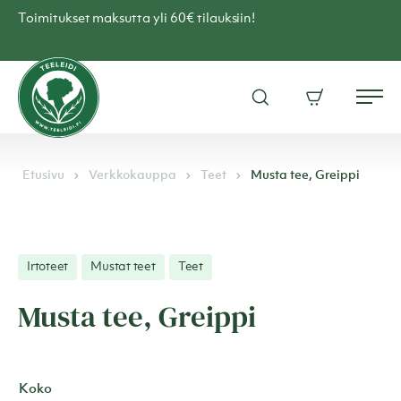
Skip
Toimitukset maksutta yli 60€ tilauksiin!
to
content
Teen
verkkokauppa
Avaa
Ostoskori
–
Me
hakuikkuna
Teeleidi
Etusivu
Verkkokauppa
Teet
Musta tee, Greippi
Irtoteet
Mustat teet
Teet
Musta tee, Greippi
Koko