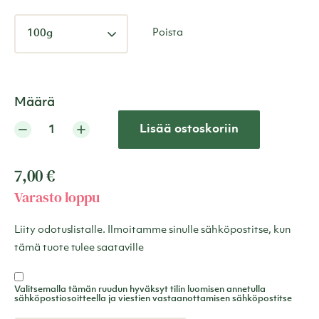
Poista
Määrä
Lisää ostoskoriin
7,00
€
Varasto loppu
Liity odotuslistalle. Ilmoitamme sinulle sähköpostitse, kun
tämä tuote tulee saataville
Valitsemalla tämän ruudun hyväksyt tilin luomisen annetulla
sähköpostiosoitteella ja viestien vastaanottamisen sähköpostitse