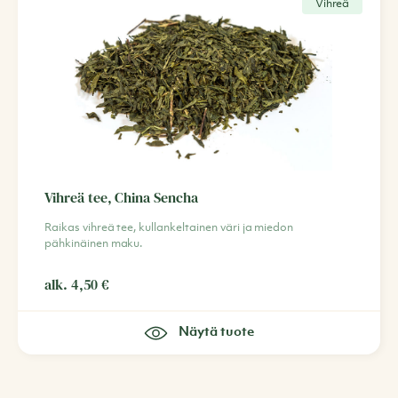
Vihreä
Vihreä tee, China Sencha
Raikas vihreä tee, kullankeltainen väri ja miedon
pähkinäinen maku.
alk.
4,50
€
Näytä tuote