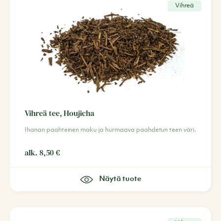
Vihreä
Vihreä tee, Houjicha
Ihanan paahteinen maku ja hurmaava paahdetun teen väri.
alk.
8,50
€
Näytä tuote