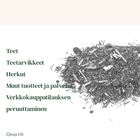
Teet
Teetarvikkeet
Herkut
Muut tuotteet ja palvelut
Verkkokauppatilauksen
peruuttaminen
Oma tili