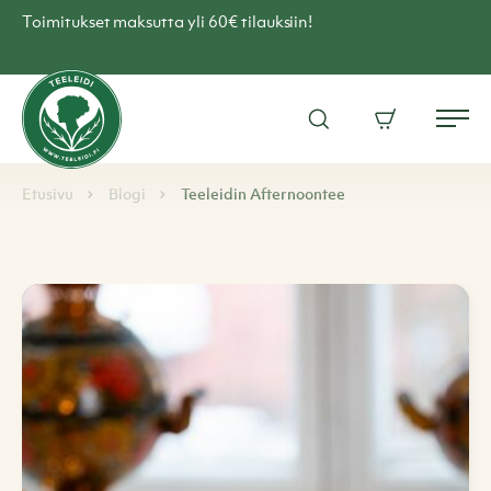
Skip
Toimitukset maksutta yli 60€ tilauksiin!
to
content
Teen
verkkokauppa
Avaa
Ostoskori
–
Me
hakuikkuna
Teeleidi
Browse:
Navigoi
Etusivu
Blogi
Teeleidin Afternoontee