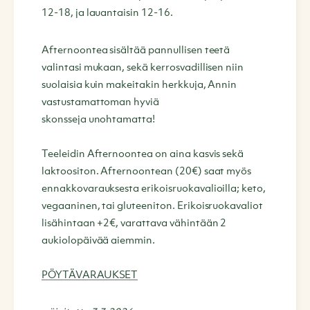
12-18, ja lauantaisin 12-16.
Afternoontea sisältää pannullisen teetä
valintasi mukaan, sekä kerrosvadillisen niin
suolaisia kuin makeitakin herkkuja, Annin
vastustamattoman hyviä
skonsseja unohtamatta!
Teeleidin Afternoontea on aina kasvis sekä
laktoositon. Afternoontean (20€) saat myös
ennakkovarauksesta erikoisruokavalioilla; keto,
vegaaninen, tai gluteeniton. Erikoisruokavaliot
lisähintaan +2€, varattava vähintään 2
aukiolopäivää aiemmin.
PÖYTÄVARAUKSET