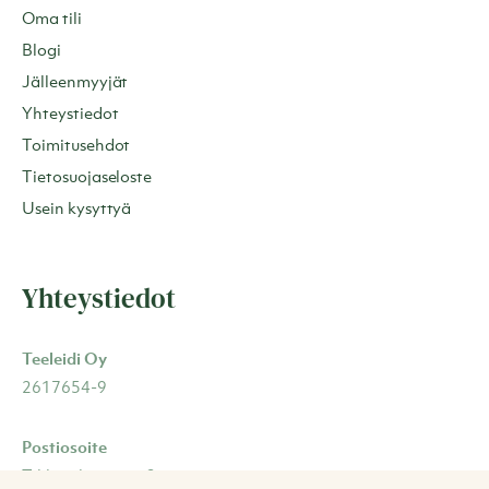
Oma tili
Blogi
Jälleenmyyjät
Yhteystiedot
Toimitusehdot
Tietosuojaseloste
Usein kysyttyä
Yhteystiedot
Teeleidi Oy
2617654-9
Postiosoite
Tikkutehtaantie 2