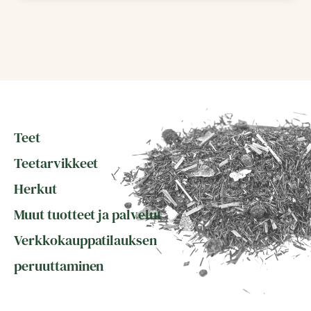
Teet
Teetarvikkeet
Herkut
Muut tuotteet ja palvelut
Verkkokauppatilauksen
peruuttaminen