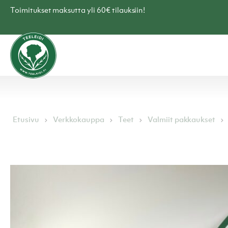
Skip
Toimitukset maksutta yli 60€ tilauksiin!
to
content
Teen
verkkokauppa
–
Teeleidi
Etusivu
Verkkokauppa
Teet
Valmiit pakkaukset