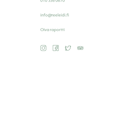
010 336 0670
info@teeleidi.fi
Oiva raportti
Instagram
Facebook
Twitter
TripAdvisor