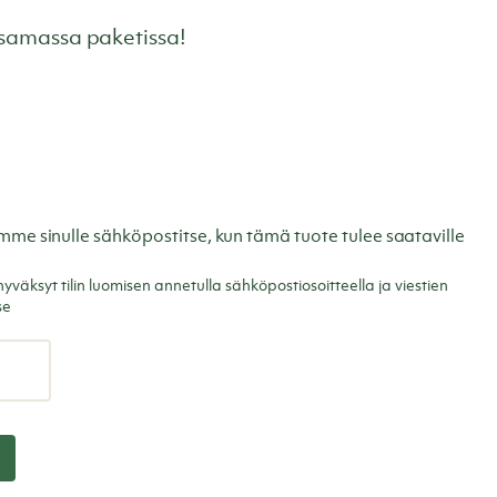
samassa paketissa!
tamme sinulle sähköpostitse, kun tämä tuote tulee saataville
väksyt tilin luomisen annetulla sähköpostiosoitteella ja viestien
se