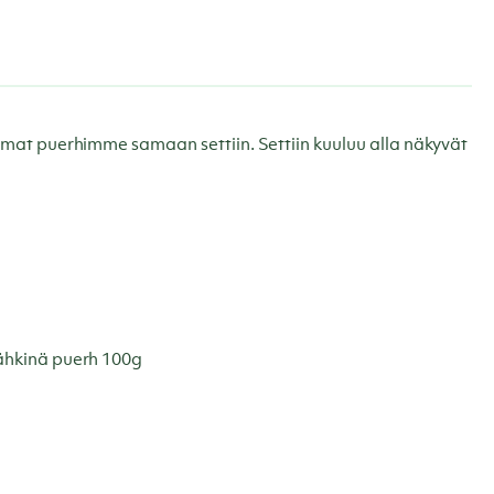
mat puerhimme samaan settiin. Settiin kuuluu alla näkyvät
ähkinä puerh 100g