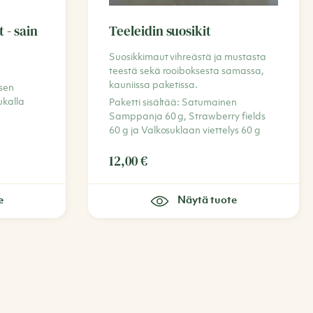
 - sain
Teeleidin suosikit
Suosikkimaut vihreästä ja mustasta
teestä sekä rooiboksesta samassa,
kauniissa paketissa.
sen
kalla
Paketti sisältää: Satumainen
Samppanja 60 g, Strawberry fields
60 g ja Valkosuklaan viettelys 60 g
12,00
€
e
Näytä tuote