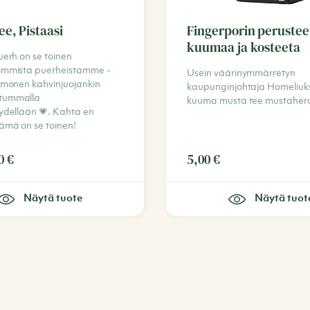
ee, Pistaasi
Fingerporin perusteet
kuumaa ja kosteeta
uerh on se toinen
immista puerheistamme -
Usein väärinymmärretyn
a monen kahvinjuojankin
kaupunginjohtaja Homeliuk
tummalla
kuuma musta tee mustaheru
yydellään 💗. Kahta en
tämä on se toinen!
00
€
5,00
€
Näytä tuote
Näytä tuot