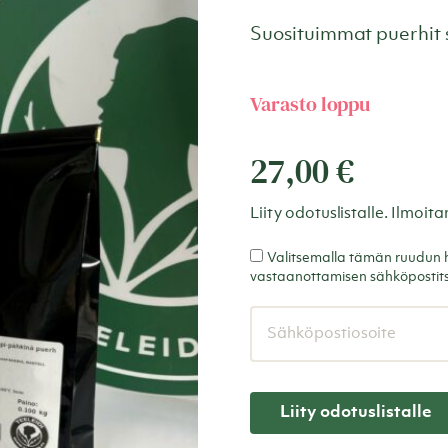
Suosituimmat puerhit 
Varasto loppu
27,00
€
Liity odotuslistalle. Ilmoi
Valitsemalla tämän ruudun hy
vastaanottamisen sähköpostit
Kirjoita
sähköpostiosoitteesi
liittyäkseksi
tuotteen
odotuslistalle
Liity odotuslistalle