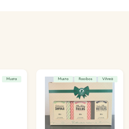
Musta
Musta
Rooibos
Vihreä