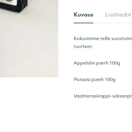
Kuvaus
Lisätiedot
Kokosimme teille suosituim
tuotteet:
Appelsiini puerh 100g
Pistaasi puerh 100g
Vaahterasiirappi-saksanp