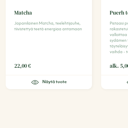
Matcha
Puerh t
Japanilainen Matcha, teelehtijauhe,
Pistaasi p
tiivistettyä teetä energiaa antamaan
rakastetu
valloitta
sydämen 
täyteläis
vaihda - 
22,00
€
alk.
5,
Näytä tuote