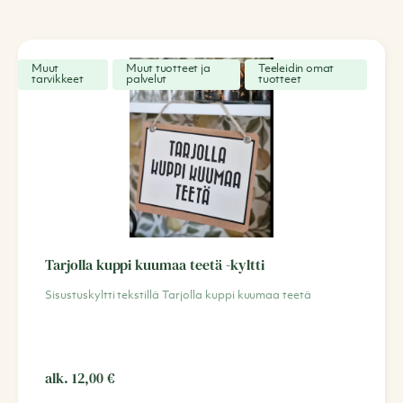
Muut
Muut tuotteet ja
Teeleidin omat
tarvikkeet
palvelut
tuotteet
Tarjolla kuppi kuumaa teetä -kyltti
Sisustuskyltti tekstillä Tarjolla kuppi kuumaa teetä
alk.
12,00
€