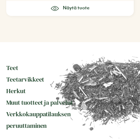
Näytä tuote
Teet
Teetarvikkeet
Herkut
Muut tuotteet ja palvelut
Verkkokauppatilauksen
peruuttaminen