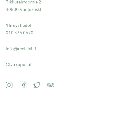
Tikkutehtaantie 2
40800 Vaajakoski
Yhteystiedot
010 336 0670
info@teeleidi.fi
Oiva raportti
Instagram
Facebook
Twitter
TripAdvisor