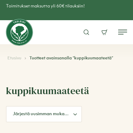
Skip
Toimitukset maksutta yli 60€ tilauksiin!
to
content
Teen
verkkokauppa
Avaa
Ostoskori
–
Me
hakuikkuna
Teeleidi
Etusivu
Tuotteet avainsanalla “kuppikuumaateetä”
kuppikuumaateetä