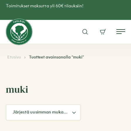
Skip
Toimitukset maksutta yli 60€ tilauksiin!
to
content
Teen
verkkokauppa
Avaa
Ostoskori
–
Me
hakuikkuna
Teeleidi
Etusivu
Tuotteet avainsanalla “muki”
muki