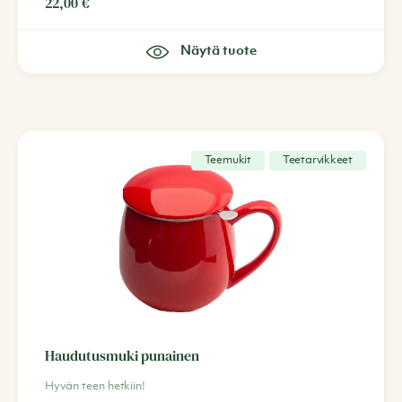
22,00
€
Näytä tuote
Teemukit
Teetarvikkeet
Haudutusmuki punainen
Hyvän teen hetkiin!