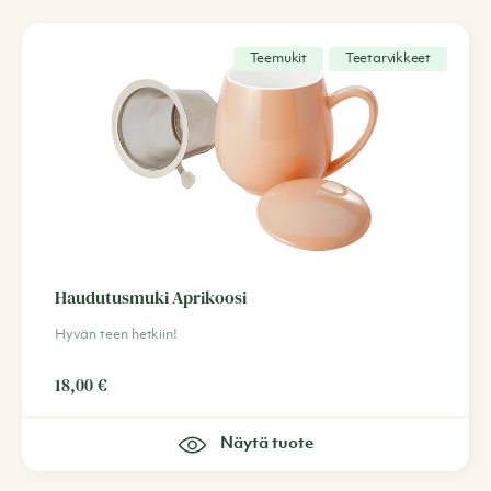
Teemukit
Teetarvikkeet
Haudutusmuki Aprikoosi
Hyvän teen hetkiin!
18,00
€
Näytä tuote