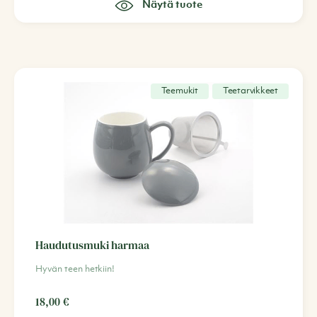
Näytä tuote
Teemukit
Teetarvikkeet
Haudutusmuki harmaa
Hyvän teen hetkiin!
18,00
€