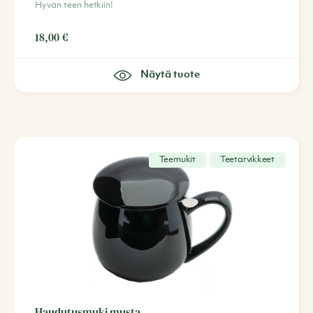
Hyvän teen hetkiin!
18,00
€
Näytä tuote
Teemukit
Teetarvikkeet
Haudutusmuki musta