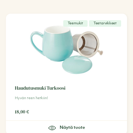
Teemukit
Teetarvikkeet
Haudutusmuki Turkoosi
Hyvän teen hetkiin!
18,00
€
Näytä tuote