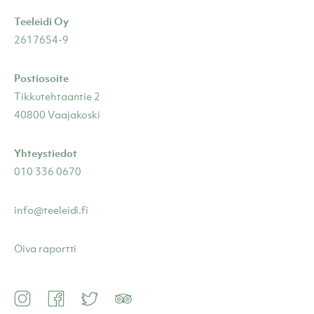
Teeleidi Oy
2617654-9
Postiosoite
Tikkutehtaantie 2
40800 Vaajakoski
Yhteystiedot
010 336 0670
info@teeleidi.fi
Oiva raportti
Instagram
Facebook
Twitter
TripAdvisor