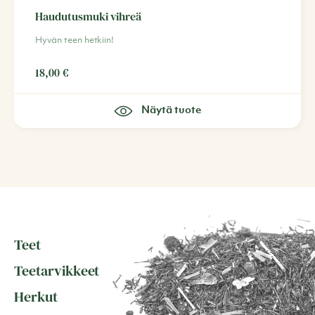
Haudutusmuki vihreä
Hyvän teen hetkiin!
18,00
€
Näytä tuote
Teet
Teetarvikkeet
Herkut