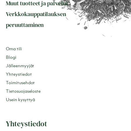
Muut tuotteet ja palvelut
Verkkokauppatilauksen
peruuttaminen
Oma tili
Blogi
Jälleenmyyjät
Yhteystiedot
Toimitusehdot
Tietosuojaseloste
Usein kysyttyä
Yhteystiedot