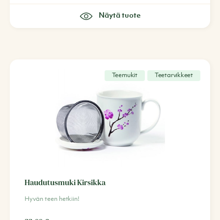
Näytä tuote
Teemukit
Teetarvikkeet
Haudutusmuki Kirsikka
Hyvän teen hetkiin!