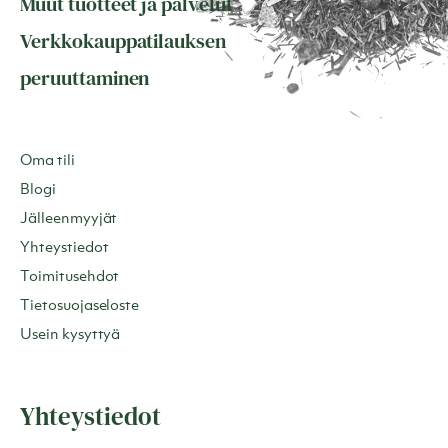
Muut tuotteet ja palvelut
Verkkokauppatilauksen
peruuttaminen
Oma tili
Blogi
Jälleenmyyjät
Yhteystiedot
Toimitusehdot
Tietosuojaseloste
Usein kysyttyä
Yhteystiedot