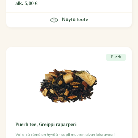
alk.
5,00
€
Näytä tuote
Puerh
Puerh tee, Greippi raparperi
Voi että tämä on hyvää - sopii muuten aivan loistavasti