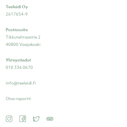
Teeleidi Oy
2617654-9
Postiosoite
Tikkutehtaantie 2
40800 Vaajakoski
Yhteystiedot
010 336 0670
info@teeleidi.fi
Oiva raportti
Instagram
Facebook
Twitter
TripAdvisor