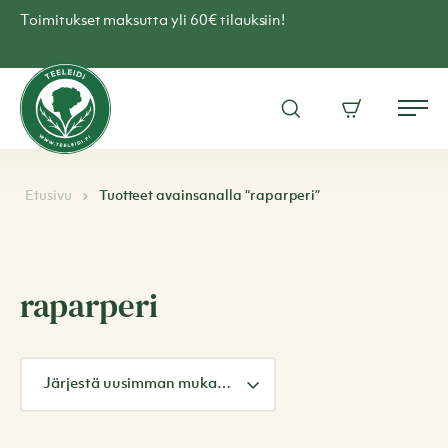
Skip
Toimitukset maksutta yli 60€ tilauksiin!
to
content
Teen
verkkokauppa
Avaa
Ostoskori
–
Me
hakuikkuna
Teeleidi
Etusivu
Tuotteet avainsanalla “raparperi”
raparperi