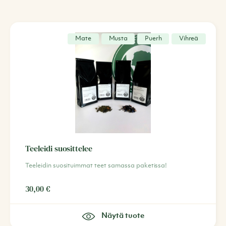
Mate
Musta
Puerh
Vihreä
Teeleidi suosittelee
Teeleidin suosituimmat teet samassa paketissa!
30,00
€
Näytä tuote