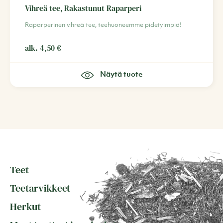
Vihreä tee, Rakastunut Raparperi
Raparperinen vihreä tee, teehuoneemme pidetyimpiä!
alk.
4,50
€
Näytä tuote
Teet
Teetarvikkeet
Herkut