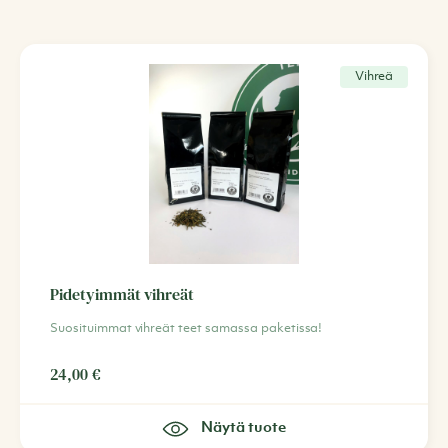
Vihreä
Pidetyimmät vihreät
Suosituimmat vihreät teet samassa paketissa!
24,00
€
Näytä tuote