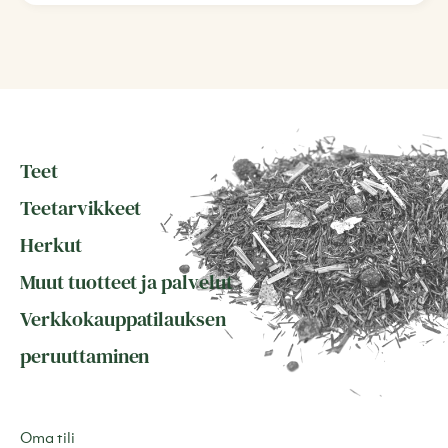
Teet
Teetarvikkeet
Herkut
Muut tuotteet ja palvelut
Verkkokauppatilauksen
peruuttaminen
Oma tili