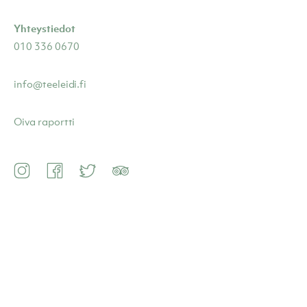
Yhteystiedot
010 336 0670
info@teeleidi.fi
Oiva raportti
Instagram
Facebook
Twitter
TripAdvisor