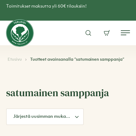
Skip
Toimitukset maksutta yli 60€ tilauksiin!
to
content
Teen
verkkokauppa
Avaa
Ostoskori
–
Me
hakuikkuna
Teeleidi
Etusivu
Tuotteet avainsanalla “satumainen samppanja”
satumainen samppanja