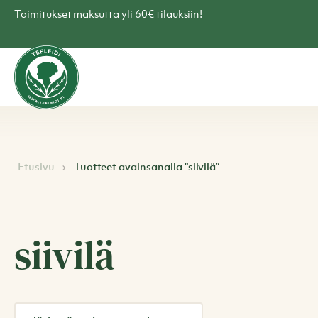
Skip
Toimitukset maksutta yli 60€ tilauksiin!
to
content
Teen
verkkokauppa
–
Teeleidi
Etusivu
Tuotteet avainsanalla “siivilä”
siivilä