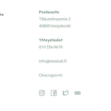
Postiosoite
te
Tikkutehtaantie 2
40800 Vaajakoski
Yhteystiedot
010 336 0670
info@teeleidi.fi
Oiva raportti
Instagram
Facebook
Twitter
TripAdvisor