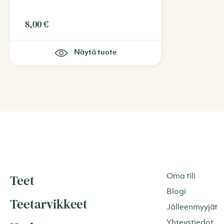
8,00
€
Näytä tuote
Teet
Oma tili
Blogi
Teetarvikkeet
Jälleenmyyjät
Yhteystiedot