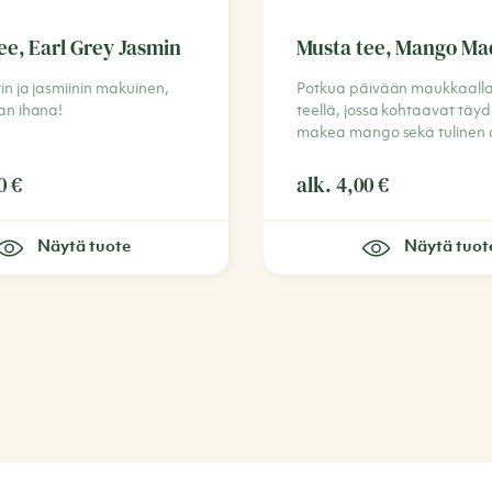
ee, Earl Grey Jasmin
Musta tee, Mango Ma
n ja jasmiinin makuinen,
Potkua päivään maukkaalla
n ihana!
teellä, jossa kohtaavat täyde
makea mango sekä tulinen ch
00
€
alk.
4,00
€
Näytä tuote
Näytä tuot