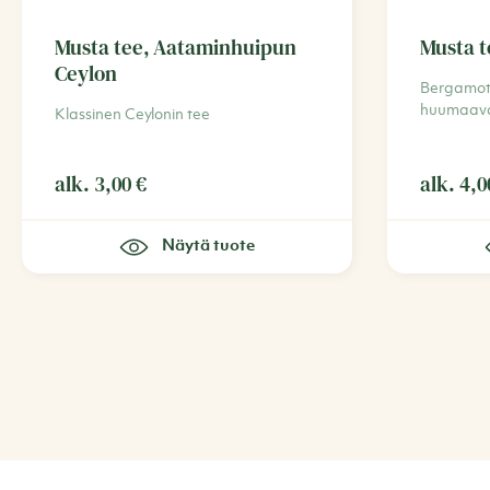
Musta tee, Aataminhuipun
Musta t
Ceylon
Bergamoti
huumaava
Klassinen Ceylonin tee
alk.
3,00
€
alk.
4,
Näytä tuote