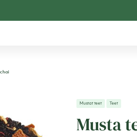
 chai
Mustat teet
Teet
Musta t