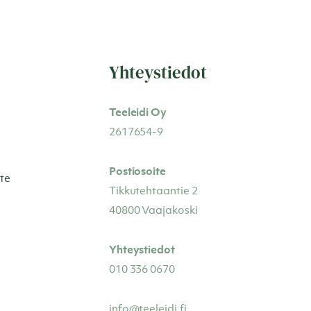
Yhteystiedot
Teeleidi Oy
2617654-9
Postiosoite
te
Tikkutehtaantie 2
40800 Vaajakoski
Yhteystiedot
010 336 0670
info@teeleidi.fi