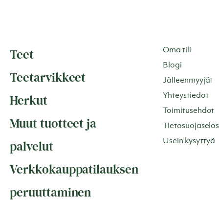
Teet
Oma tili
Blogi
Teetarvikkeet
Jälleenmyyjät
Herkut
Yhteystiedot
Toimitusehdot
Muut tuotteet ja
Tietosuojaselos
Usein kysyttyä
palvelut
Verkkokauppatilauksen
peruuttaminen