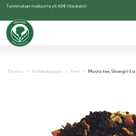
Skip
Toimitukset maksutta yli 60€ tilauksiin!
to
content
Teen
verkkokauppa
–
Teeleidi
Etusivu
Verkkokauppa
Teet
Musta tee, Shangri-La