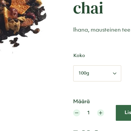
chai
Ihana, mausteinen tee
Koko
Määrä
Li