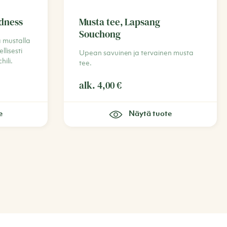
dness
Musta tee, Lapsang
Souchong
 mustalla
llisesti
Upean savuinen ja tervainen musta
ili.
tee.
alk.
4,00
€
e
Näytä tuote