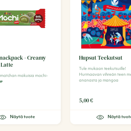
snackpack - Creamy
Hupsut Teekutsut
Latte
Tule mukaan teekutsuille!
Hurmaavan vihreän teen m
 matchan makuisia mochi-
ananasta ja mangoa
❤️
5,00
€
Näytä tuote
Näytä tuot