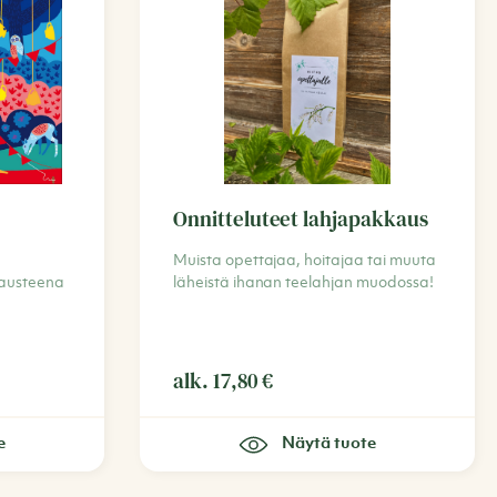
Onnitteluteet lahjapakkaus
Muista opettajaa, hoitajaa tai muuta
austeena
läheistä ihanan teelahjan muodossa!
alk.
17,80
€
e
Näytä tuote