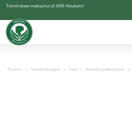
Skip
Toimitukset maksutta yli 60€ tilauksiin!
to
content
Teen
verkkokauppa
–
Teeleidi
Etusivu
Verkkokauppa
Teet
Valmiit pakkaukset