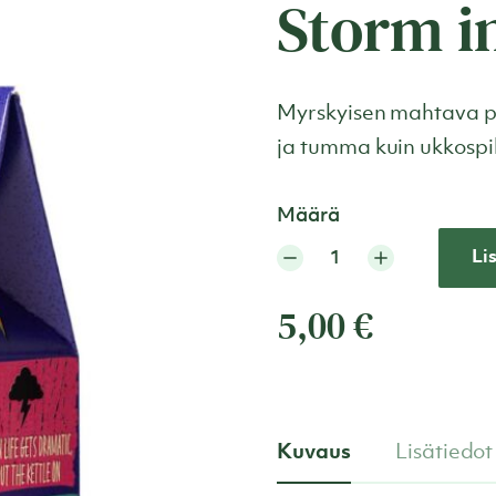
Storm i
Myrskyisen mahtava p
ja tumma kuin ukkospil
Määrä
Li
5,00
€
Kuvaus
Lisätiedot