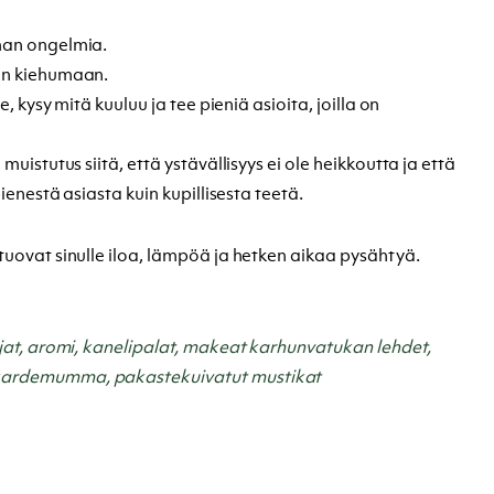
man ongelmia.
en kiehumaan.
, kysy mitä kuuluu ja tee pieniä asioita, joilla on
, m
uistutus siitä, että ystävällisyys ei ole heikkoutta ja että
ienestä asiasta kuin kupillisesta teetä.
uovat sinulle iloa, lämpöä ja hetken aikaa pysähtyä.
jat, aromi, kanelipalat, makeat karhunvatukan lehdet,
ardemumma, pakastekuivatut mustikat