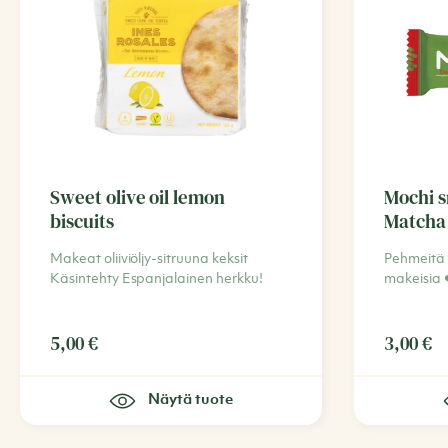
Sweet olive oil lemon
Mochi 
biscuits
Matcha 
Makeat oliiviöljy-sitruuna keksit
Pehmeitä
Käsintehty Espanjalainen herkku!
makeisia 
5,00
€
3,00
€
Näytä tuote