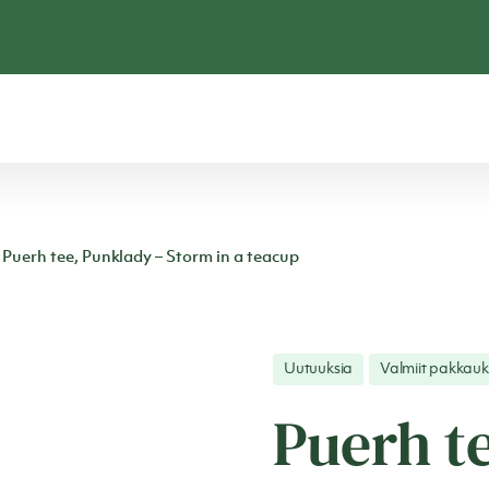
Puerh tee, Punklady – Storm in a teacup
Uutuuksia
Valmiit pakkauk
Puerh t