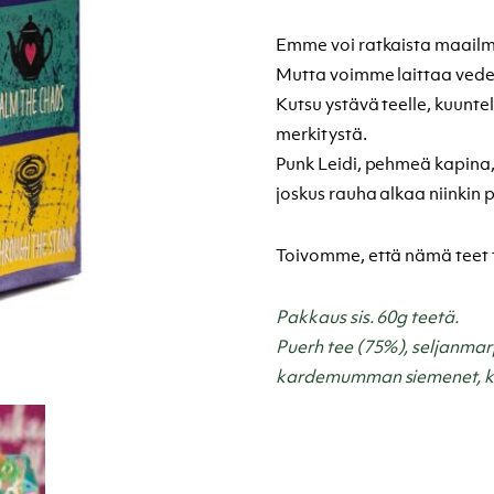
Emme voi ratkaista maail
Mutta voimme laittaa ved
Kutsu ystävä teelle, kuuntele
merkitystä.
Punk Leidi, pehmeä kapina
joskus rauha alkaa niinkin p
Toivomme, että nämä teet t
Pakkaus sis. 60g teetä.
Puerh tee (75%), seljanmar
kardemumman siemenet, k