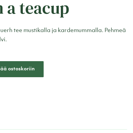
n a teacup
uerh tee mustikalla ja kardemummalla. Pehmeä
vi.
sää ostoskoriin