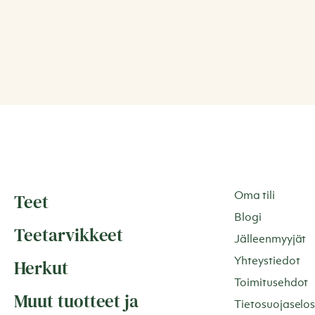
Teet
Oma tili
Blogi
Teetarvikkeet
Jälleenmyyjät
Herkut
Yhteystiedot
Toimitusehdot
Muut tuotteet ja
Tietosuojaselos