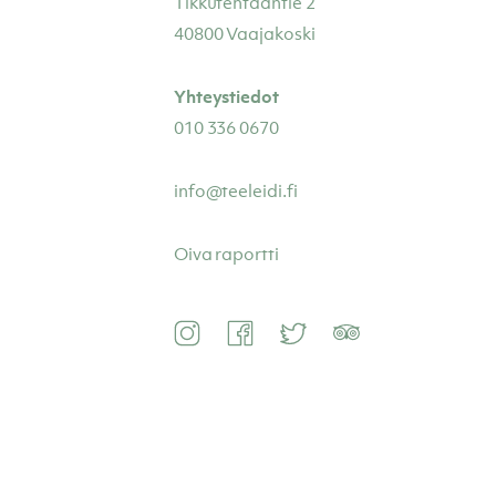
Tikkutehtaantie 2
40800 Vaajakoski
Yhteystiedot
010 336 0670
info@teeleidi.fi
Oiva raportti
Instagram
Facebook
Twitter
TripAdvisor