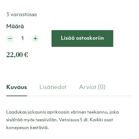
3 varastossa
Määrä
Lisää ostoskoriin
22,00
€
Kuvaus
Lisätiedot
Arviot (0)
Laadukas ja kaunis aprikoosin värinen teekannu, joka
sisältää myös teesiivilän. Vetoisuus 5 dl. Kaikki osat
konepesun kestäviä.