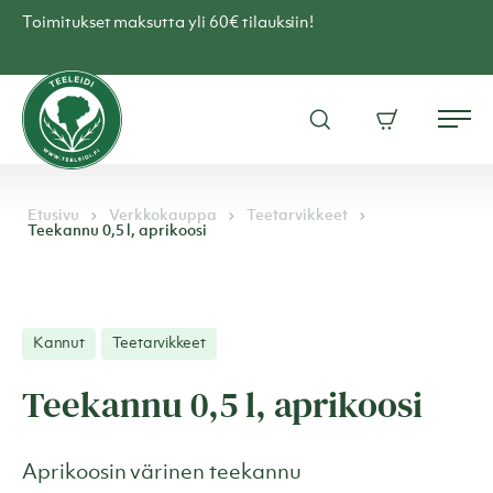
Skip
Toimitukset maksutta yli 60€ tilauksiin!
to
content
Teen
verkkokauppa
Avaa
Ostoskori
–
Me
hakuikkuna
Teeleidi
Etusivu
Verkkokauppa
Teetarvikkeet
Teekannu 0,5 l, aprikoosi
Kannut
Teetarvikkeet
Teekannu 0,5 l, aprikoosi
Aprikoosin värinen teekannu