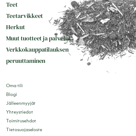
Teet
Teetarvikkeet
Herkut
Muut tuotteet ja palvelut
Verkkokauppatilauksen
peruuttaminen
Oma tili
Blogi
Jälleenmyyjät
Yhteystiedot
Toimitusehdot
Tietosuojaseloste