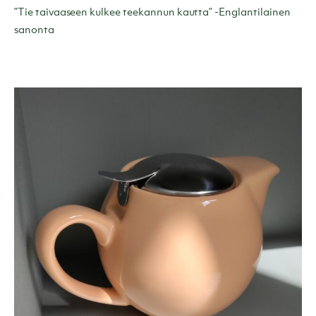
”Tie taivaaseen kulkee teekannun kautta” -Englantilainen
sanonta