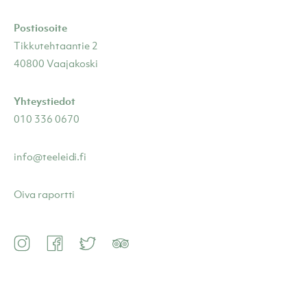
Postiosoite
Tikkutehtaantie 2
40800 Vaajakoski
Yhteystiedot
010 336 0670
info@teeleidi.fi
Oiva raportti
Instagram
Facebook
Twitter
TripAdvisor