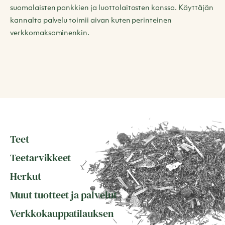
suomalaisten pankkien ja luottolaitosten kanssa. Käyttäjän
kannalta palvelu toimii aivan kuten perinteinen
verkkomaksaminenkin.
Teet
Teetarvikkeet
Herkut
Muut tuotteet ja palvelut
Verkkokauppatilauksen