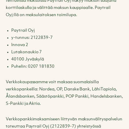
tehtävissä maksuissa Paytrail Oyj näkyy maksun saajana
korttilaskulla ja välittää maksun kauppiaalle. Paytrail
Oyj:llä on maksulaitoksen toimilupa.
Paytrail Oyj
y-tunnus: 2122839-7
Innova 2
Lutakonaukio 7
40100 Jyväskylä
Puhelin: 0207 181830
Verkkokaupassamme voit maksaa suomalaisilla
verkkopankeilla: Nordea, OP, Danske Bank, LähiTapiola,
Ålandsbanken, Säästöpankki, POP Pankki, Handelsbanken,
S-Pankki ja Aktia.
Verkkopankkimaksamiseen liittyvän maksunvälityspalvelun
toteuttaa Paytrail Oyj (2122839-7) yhteistyössä