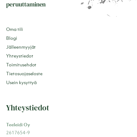
peruuttaminen
Oma tili
Blogi
Jälleenmyyjät
Yhteystiedot
Toimitusehdot
Tietosuojaseloste
Usein kysyttyä
Yhteystiedot
Teeleidi Oy
2617654-9