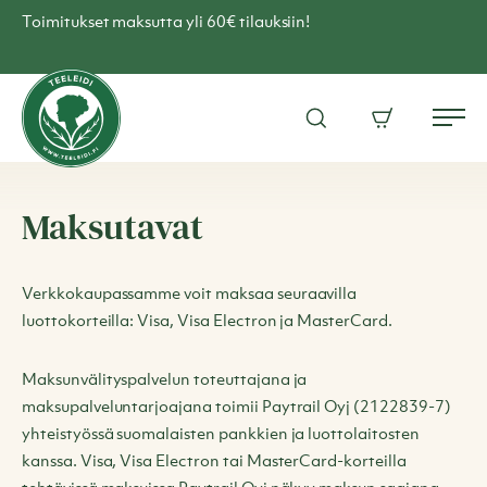
Skip
Toimitukset maksutta yli 60€ tilauksiin!
to
content
Teen
verkkokauppa
Avaa
Ostoskori
–
Me
hakuikkuna
Teeleidi
Maksutavat
Verkkokaupassamme voit maksaa seuraavilla
luottokorteilla: Visa, Visa Electron ja MasterCard.
Maksunvälityspalvelun toteuttajana ja
maksupalveluntarjoajana toimii Paytrail Oyj (2122839-7)
yhteistyössä suomalaisten pankkien ja luottolaitosten
kanssa. Visa, Visa Electron tai MasterCard-korteilla