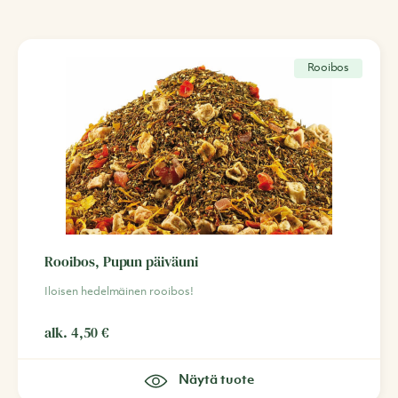
Rooibos
Rooibos, Pupun päiväuni
Iloisen hedelmäinen rooibos!
alk.
4,50
€
Näytä tuote