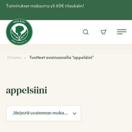
Skip
Toimitukset maksutta yli 60€ tilauksiin!
to
content
Teen
verkkokauppa
Avaa
Ostoskori
–
Me
hakuikkuna
Teeleidi
Etusivu
Tuotteet avainsanalla “appelsiini”
appelsiini