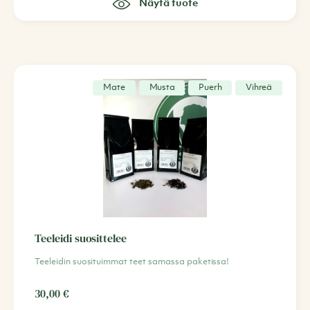
Näytä tuote
Mate
Musta
Puerh
Vihreä
Teeleidi suosittelee
Teeleidin suosituimmat teet samassa paketissa!
30,00
€