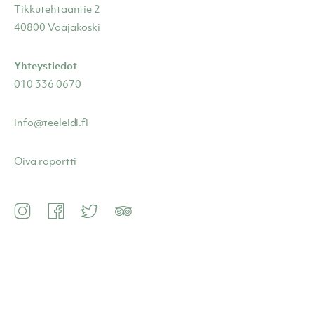
Tikkutehtaantie 2
40800 Vaajakoski
Yhteystiedot
010 336 0670
info@teeleidi.fi
Oiva raportti
Instagram
Facebook
Twitter
TripAdvisor