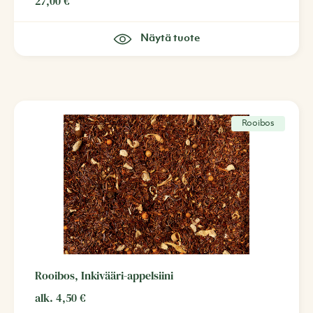
27,00
€
Näytä tuote
Rooibos
Rooibos, Inkivääri-appelsiini
alk.
4,50
€