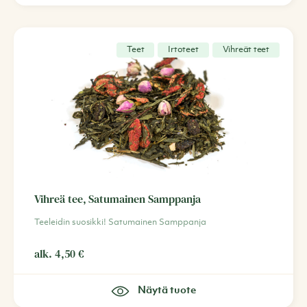
Teet
Irtoteet
Vihreät teet
Vihreä tee, Satumainen Samppanja
Teeleidin suosikki! Satumainen Samppanja
alk.
4,50
€
Näytä tuote