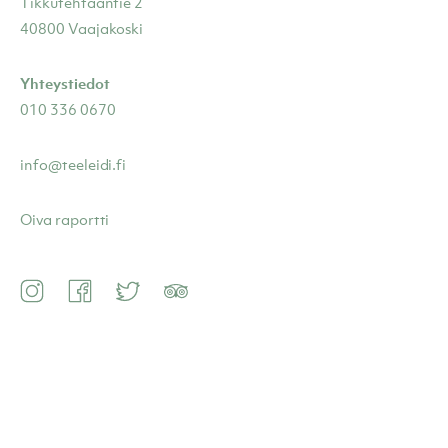
Tikkutehtaantie 2
40800 Vaajakoski
Yhteystiedot
010 336 0670
info@teeleidi.fi
Oiva raportti
Instagram
Facebook
Twitter
TripAdvisor