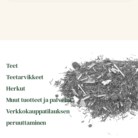
Teet
Teetarvikkeet
Herkut
Muut tuotteet ja palvelut
Verkkokauppatilauksen
peruuttaminen