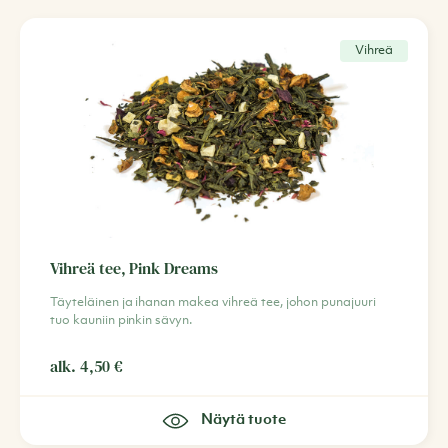
Vihreä
Vihreä tee, Pink Dreams
Täyteläinen ja ihanan makea vihreä tee, johon punajuuri
tuo kauniin pinkin sävyn.
alk.
4,50
€
Näytä tuote