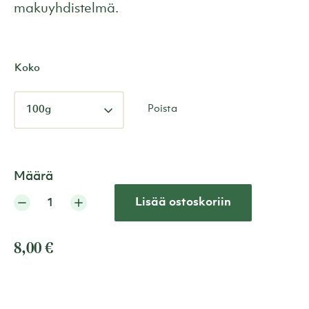
makuyhdistelmä.
Koko
Poista
Määrä
Lisää ostoskoriin
8,00
€