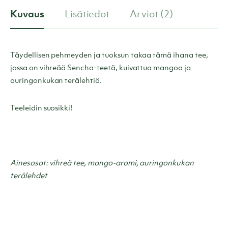
Kuvaus
Lisätiedot
Arviot (2)
Täydellisen pehmeyden ja tuoksun takaa tämä ihana tee,
jossa on vihreää Sencha-teetä, kuivattua mangoa ja
auringonkukan terälehtiä.
Teeleidin suosikki!
Ainesosat: vihreä tee, mango-aromi, auringonkukan
terälehdet