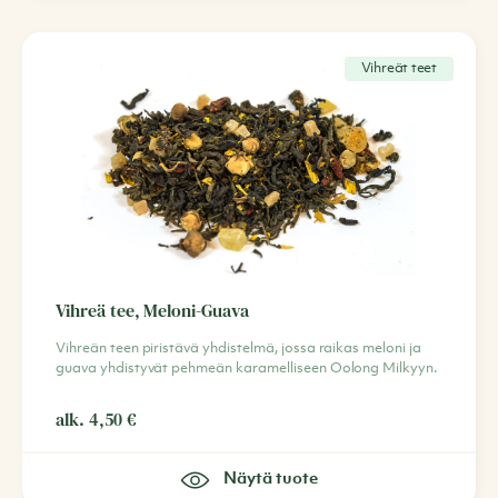
Vihreät teet
Vihreä tee, Meloni-Guava
Vihreän teen piristävä yhdistelmä, jossa raikas meloni ja
guava yhdistyvät pehmeän karamelliseen Oolong Milkyyn.
alk.
4,50
€
Näytä tuote