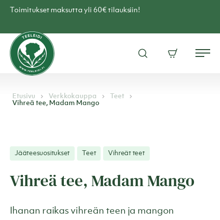
Skip
Toimitukset maksutta yli 60€ tilauksiin!
to
content
Teen
verkkokauppa
Avaa
Ostoskori
–
Me
hakuikkuna
Teeleidi
Etusivu
Verkkokauppa
Teet
Vihreä tee, Madam Mango
Jääteesuositukset
Teet
Vihreät teet
Vihreä tee, Madam Mango
Ihanan raikas vihreän teen ja mangon