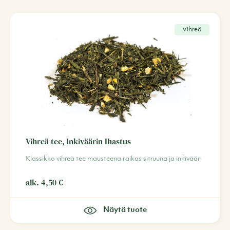
Vihreä
Vihreä tee, Inkiväärin Ihastus
Klassikko vihreä tee mausteena raikas sitruuna ja inkivääri
alk.
4,50
€
Näytä tuote