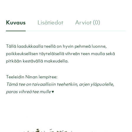
Kuvaus
Lisätiedot
Arviot (0)
Tällä laadukkaalla teellä on hyvin pehmeä luonne,
poikkeuksellisen täyteläisellä vihreän teen maulla sekä
pitkään kestävällä makeudella.
Teeleidin Ninan lempitee:
Tämä tee on taivaallisiin teehetkiin, arjen yläpuolelle,
paras vihreä tee mulle ♥