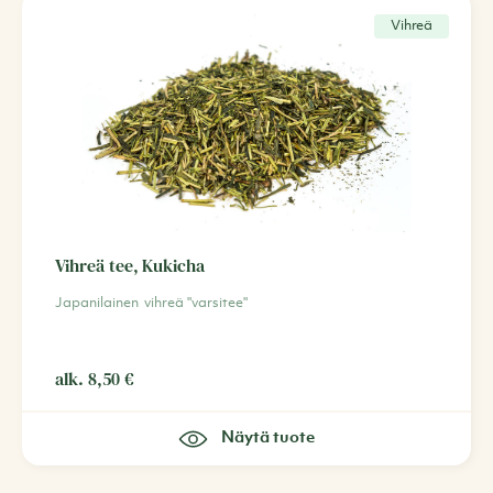
Vihreä
Vihreä tee, Kukicha
Japanilainen vihreä "varsitee"
alk.
8,50
€
Näytä tuote