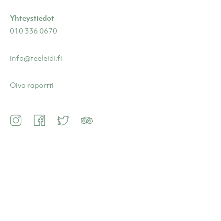
Yhteystiedot
010 336 0670
info@teeleidi.fi
Oiva raportti
Instagram
Facebook
Twitter
TripAdvisor