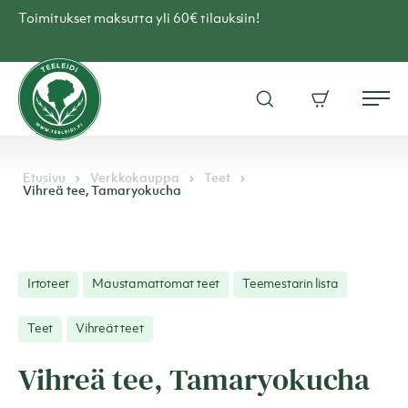
Skip
Toimitukset maksutta yli 60€ tilauksiin!
to
content
Teen
verkkokauppa
Avaa
Ostoskori
–
Me
hakuikkuna
Teeleidi
Etusivu
Verkkokauppa
Teet
Vihreä tee, Tamaryokucha
Irtoteet
Maustamattomat teet
Teemestarin lista
Teet
Vihreät teet
Vihreä tee, Tamaryokucha