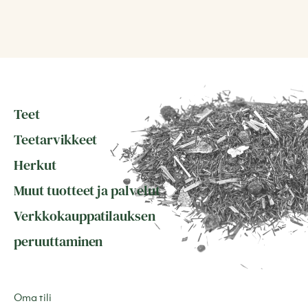
Teet
Teetarvikkeet
Herkut
Muut tuotteet ja palvelut
Verkkokauppatilauksen
peruuttaminen
Oma tili