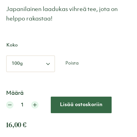
Japanilainen laadukas vihreä tee, jota on
helppo rakastaa!
Koko
Poista
Määrä
Lisää ostoskoriin
16,00
€