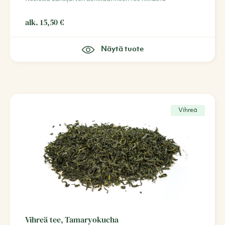
alk.
15,50
€
Näytä tuote
Vihreä
Vihreä tee, Tamaryokucha