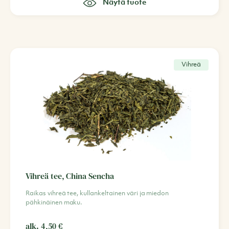
Näytä tuote
Vihreä
Vihreä tee, China Sencha
Raikas vihreä tee, kullankeltainen väri ja miedon
pähkinäinen maku.
alk.
4,50
€