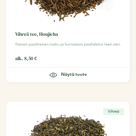
Vihreä tee, Houjicha
Ihanan paahteinen maku ja hurmaava paahdetun teen väri.
alk.
8,50
€
Näytä tuote
Vihreä