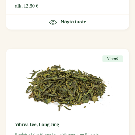
alk.
12,50
€
Näytä tuote
Vihreä
Vihreä tee, Long Jing
Kuuluisa Länsijärven Lohikäärmeen tee Kiinasta