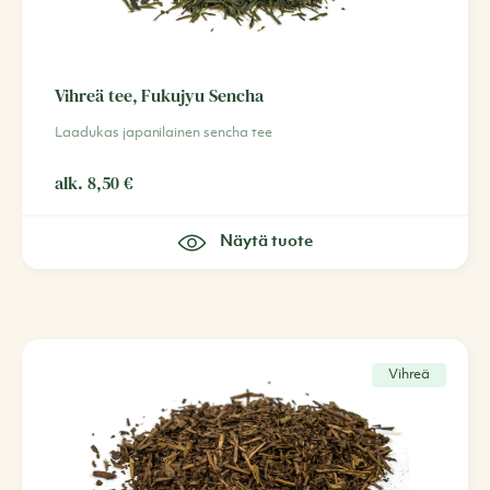
Vihreä tee, Fukujyu Sencha
Laadukas japanilainen sencha tee
alk.
8,50
€
Näytä tuote
Vihreä