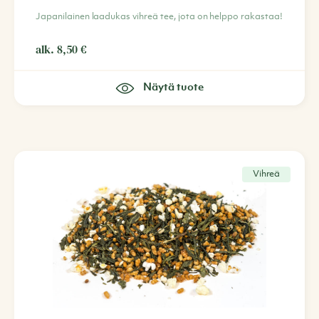
Japanilainen laadukas vihreä tee, jota on helppo rakastaa!
alk.
8,50
€
Näytä tuote
Vihreä