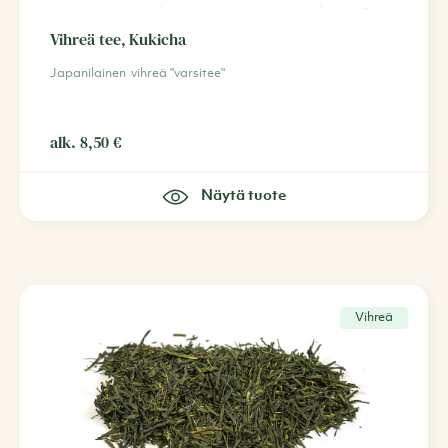
Vihreä tee, Kukicha
Japanilainen vihreä "varsitee"
alk.
8,50
€
Näytä tuote
Vihreä