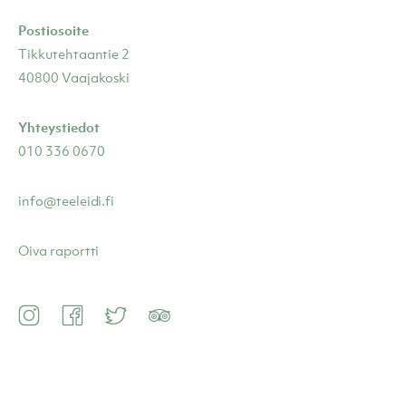
Postiosoite
Tikkutehtaantie 2
40800 Vaajakoski
Yhteystiedot
010 336 0670
info@teeleidi.fi
Oiva raportti
Instagram
Facebook
Twitter
TripAdvisor