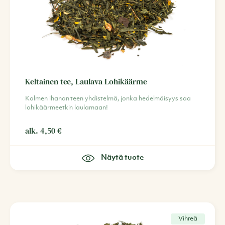
Keltainen tee, Laulava Lohikäärme
Kolmen ihanan teen yhdistelmä, jonka hedelmäisyys saa
lohikäärmeetkin laulamaan!
alk.
4,50
€
Näytä tuote
Vihreä