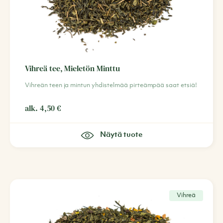
Vihreä tee, Mieletön Minttu
Vihreän teen ja mintun yhdistelmää pirteämpää saat etsiä!
alk.
4,50
€
Näytä tuote
Vihreä