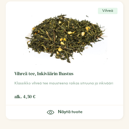
Vihreä
Vihreä tee, Inkiväärin Ihastus
Klassikko vihreä tee mausteena raikas sitruuna ja inkivääri
alk.
4,50
€
Näytä tuote