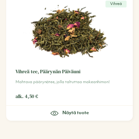
Vihreä
Vihreä tee, Päärynän Päiväuni
Mahtava päärynätee, jolla taltuttaa makeanhimon!
alk.
4,50
€
Näytä tuote