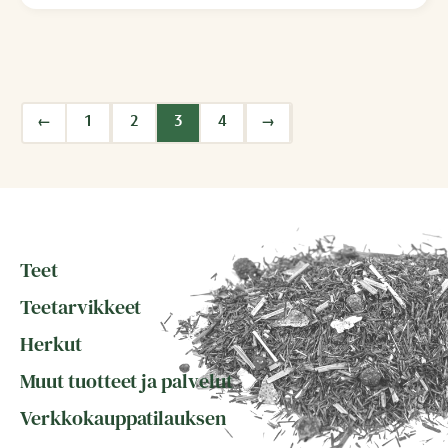
←
1
2
3
4
→
Teet
Teetarvikkeet
Herkut
Muut tuotteet ja palvelut
Verkkokauppatilauksen