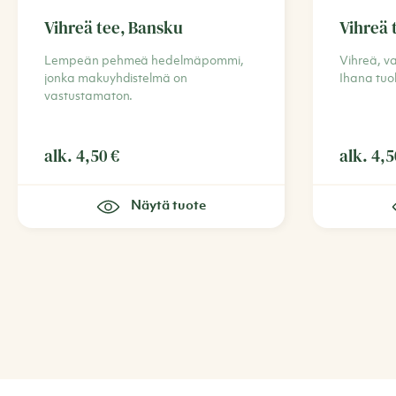
Vihreä tee, Bansku
Vihreä 
Lempeän pehmeä hedelmäpommi,
Vihreä, va
jonka makuyhdistelmä on
Ihana tuo
vastustamaton.
alk.
4,50
€
alk.
4,
Näytä tuote