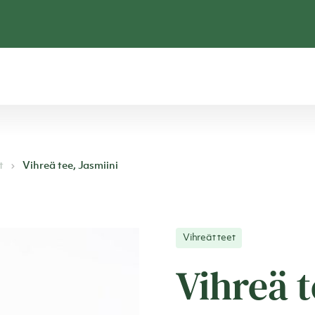
t
Vihreä tee, Jasmiini
Vihreät teet
Vihreä t