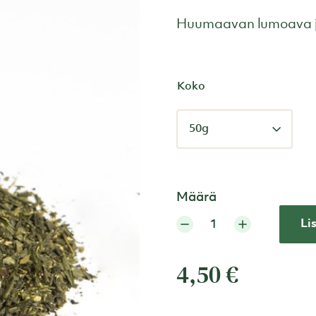
Huumaavan lumoava ja
Koko
Määrä
Li
4,50
€