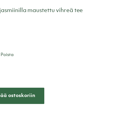
smiinilla maustettu vihreä tee
Poista
sää ostoskoriin