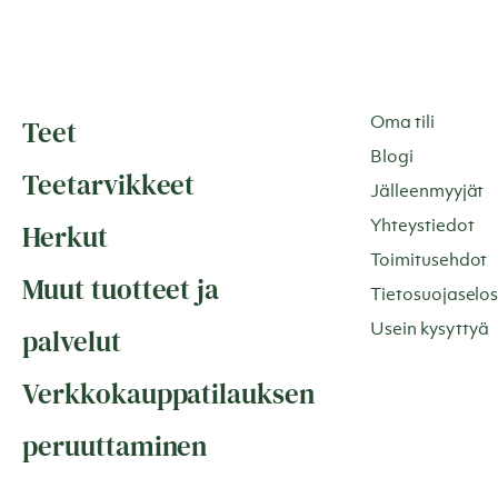
Teet
Oma tili
Blogi
Teetarvikkeet
Jälleenmyyjät
Herkut
Yhteystiedot
Toimitusehdot
Muut tuotteet ja
Tietosuojaselos
Usein kysyttyä
palvelut
Verkkokauppatilauksen
peruuttaminen