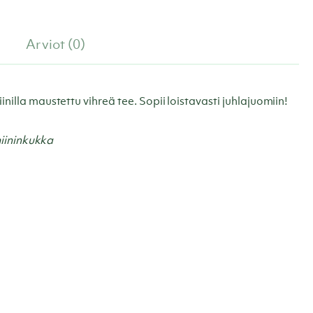
Arviot (0)
lla maustettu vihreä tee. Sopii loistavasti juhlajuomiin!
miininkukka