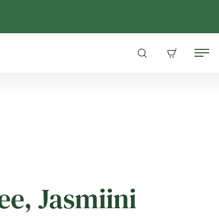
Avaa
Ostoskori
Me
hakuikkuna
ee, Jasmiini