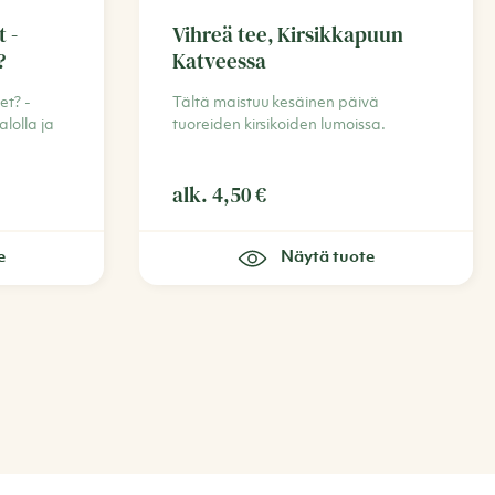
 -
Vihreä tee, Kirsikkapuun
?
Katveessa
et? -
Tältä maistuu kesäinen päivä
alolla ja
tuoreiden kirsikoiden lumoissa.
alk.
4,50
€
e
Näytä tuote