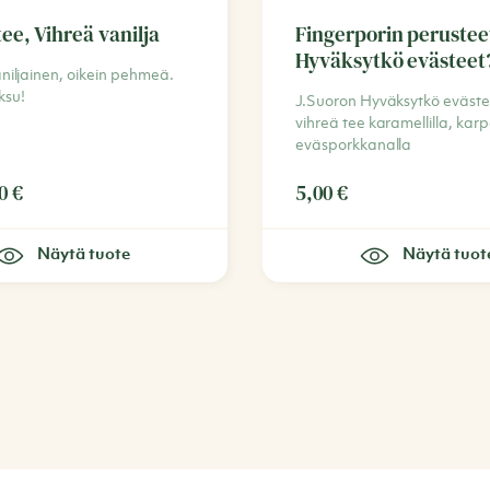
tee, Vihreä vanilja
Fingerporin perusteet
Hyväksytkö evästeet
niljainen, oikein pehmeä.
ksu!
J.Suoron Hyväksytkö eväste
vihreä tee karamellilla, karp
eväsporkkanalla
50
€
5,00
€
Näytä tuote
Näytä tuot