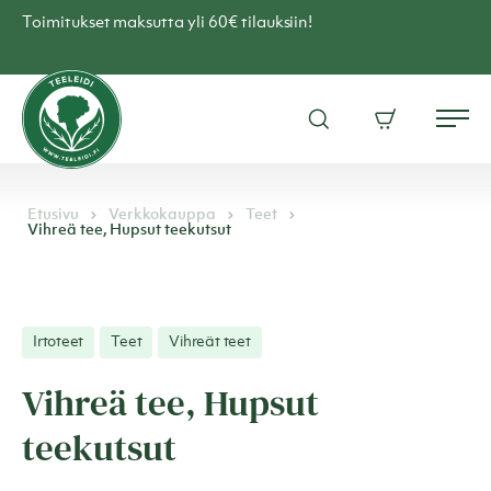
Skip
Toimitukset maksutta yli 60€ tilauksiin!
to
content
Teen
verkkokauppa
Avaa
Ostoskori
–
Me
hakuikkuna
Teeleidi
Etusivu
Verkkokauppa
Teet
Vihreä tee, Hupsut teekutsut
Irtoteet
Teet
Vihreät teet
Vihreä tee, Hupsut
teekutsut