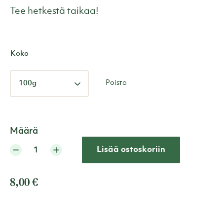
Tee hetkestä taikaa!
Koko
Poista
Määrä
Lisää ostoskoriin
8,00
€