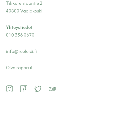
Tikkutehtaantie 2
40800 Vaajakoski
Yhteystiedot
010 336 0670
info@teeleidi.fi
Oiva raportti
Instagram
Facebook
Twitter
TripAdvisor