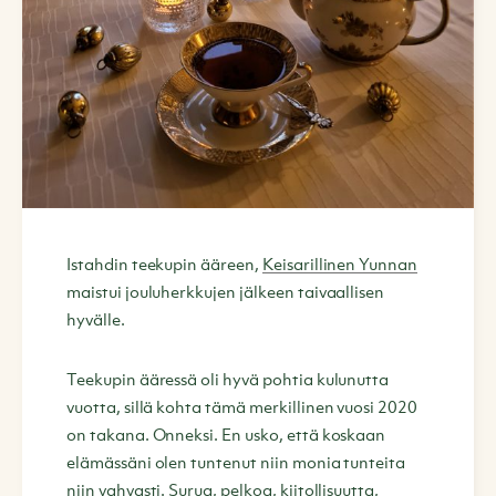
Istahdin teekupin ääreen,
Keisarillinen Yunnan
maistui jouluherkkujen jälkeen taivaallisen
hyvälle.
Teekupin ääressä oli hyvä pohtia kulunutta
vuotta, sillä kohta tämä merkillinen vuosi 2020
on takana. Onneksi. En usko, että koskaan
elämässäni olen tuntenut niin monia tunteita
niin vahvasti. Surua, pelkoa, kiitollisuutta,