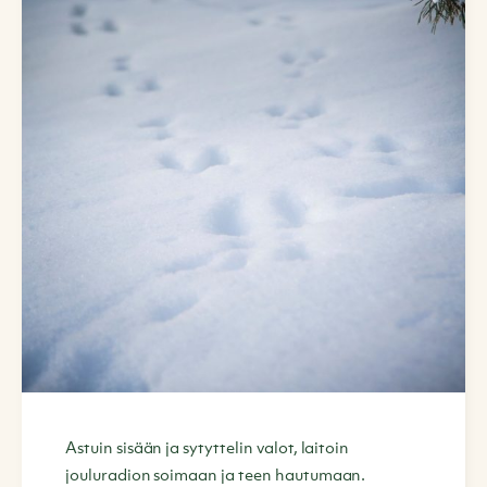
Astuin sisään ja sytyttelin valot, laitoin
jouluradion soimaan ja teen hautumaan.