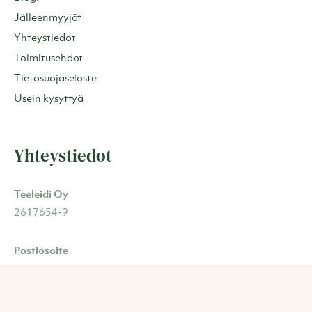
Jälleenmyyjät
Yhteystiedot
Toimitusehdot
Tietosuojaseloste
Usein kysyttyä
Yhteystiedot
Teeleidi Oy
2617654-9
Postiosoite
Tikkutehtaantie 2
40800 Vaajakoski