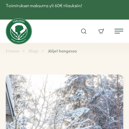
Skip
Toimitukset maksutta yli 60€ tilauksiin!
to
content
Teen
verkkokauppa
Avaa
Ostoskori
–
Me
hakuikkuna
Teeleidi
Browse:
Navigoi
Etusivu
Blogi
Jäljet hangessa