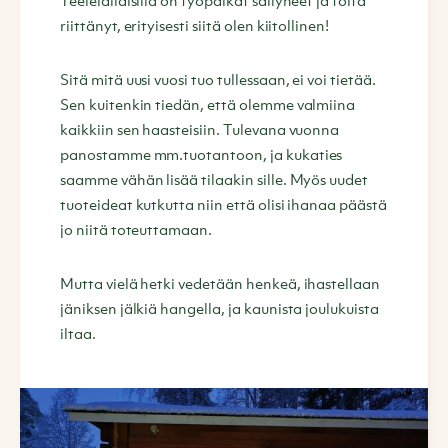
Teeleidiläisillä on työpaikat säilyneet ja töitä
riittänyt, erityisesti siitä olen kiitollinen!
Sitä mitä uusi vuosi tuo tullessaan, ei voi tietää.
Sen kuitenkin tiedän, että olemme valmiina
kaikkiin sen haasteisiin. Tulevana vuonna
panostamme mm.tuotantoon, ja kukaties
saamme vähän lisää tilaakin sille. Myös uudet
tuoteideat kutkutta niin että olisi ihanaa päästä
jo niitä toteuttamaan.
Mutta vielä hetki vedetään henkeä, ihastellaan
jäniksen jälkiä hangella, ja kaunista joulukuista
iltaa.