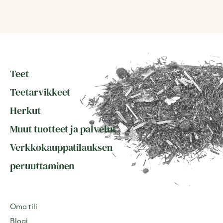
Teet
Teetarvikkeet
Herkut
Muut tuotteet ja palvelut
Verkkokauppatilauksen
peruuttaminen
Oma tili
Blogi