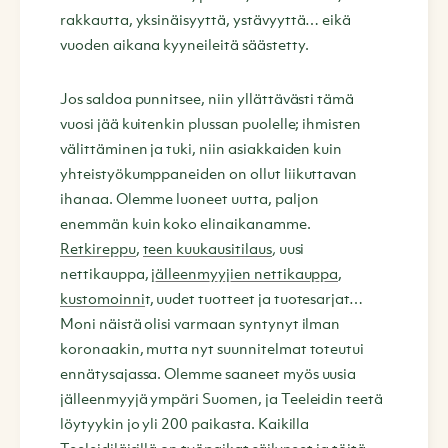
rakkautta, yksinäisyyttä, ystävyyttä… eikä
vuoden aikana kyyneileitä säästetty.
Jos saldoa punnitsee, niin yllättävästi tämä
vuosi jää kuitenkin plussan puolelle; ihmisten
välittäminen ja tuki, niin asiakkaiden kuin
yhteistyökumppaneiden on ollut liikuttavan
ihanaa. Olemme luoneet uutta, paljon
enemmän kuin koko elinaikanamme.
Retkireppu
,
teen kuukausitilaus
, uusi
nettikauppa,
jälleenmyyjien nettikauppa
,
kustomoinni
t, uudet tuotteet ja tuotesarjat…
Moni näistä olisi varmaan syntynyt ilman
koronaakin, mutta nyt suunnitelmat toteutui
ennätysajassa. Olemme saaneet myös uusia
jälleenmyyjä ympäri Suomen, ja Teeleidin teetä
löytyykin jo yli 200 paikasta. Kaikilla