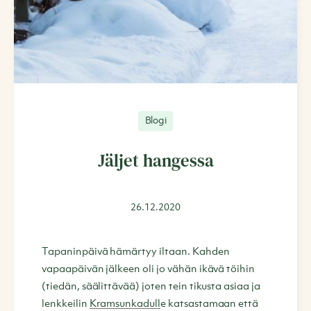
Blogi
Jäljet hangessa
26.12.2020
Tapaninpäivä hämärtyy iltaan. Kahden
vapaapäivän jälkeen oli jo vähän ikävä töihin
(tiedän, säälittävää) joten tein tikusta asiaa ja
lenkkeilin
Kramsunkadull
e katsastamaan että