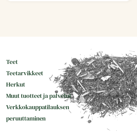
Teet
Teetarvikkeet
Herkut
Muut tuotteet ja palvelut
Verkkokauppatilauksen
peruuttaminen