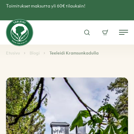
Skip
Toimitukset maksutta yli 60€ tilauksiin!
to
content
Teen
verkkokauppa
Avaa
Ostoskori
–
Me
hakuikkuna
Teeleidi
Browse:
Navigoi
Etusivu
Blogi
Teeleidi Kramsunkadulla