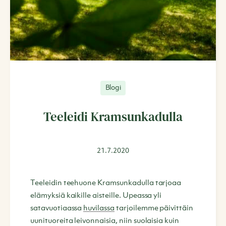
Blogi
Teeleidi Kramsunkadulla
21.7.2020
Teeleidin teehuone Kramsunkadulla tarjoaa
elämyksiä kaikille aisteille. Upeassa yli
satavuotiaassa
huvilassa
tarjoilemme päivittäin
uunituoreita leivonnaisia, niin suolaisia kuin