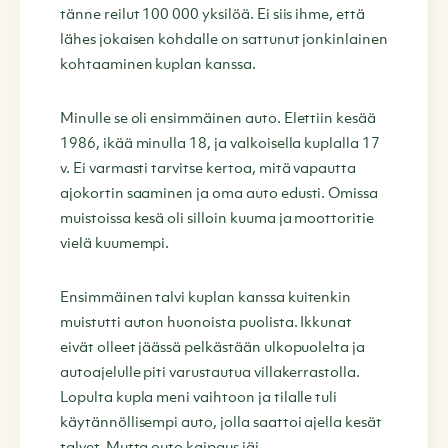
tänne reilut 100 000 yksilöä. Ei siis ihme, että
lähes jokaisen kohdalle on sattunut jonkinlainen
kohtaaminen kuplan kanssa.
Minulle se oli ensimmäinen auto. Elettiin kesää
1986, ikää minulla 18, ja valkoisella kuplalla 17
v. Ei varmasti tarvitse kertoa, mitä vapautta
ajokortin saaminen ja oma auto edusti. Omissa
muistoissa kesä oli silloin kuuma ja moottoritie
vielä kuumempi.
Ensimmäinen talvi kuplan kanssa kuitenkin
muistutti auton huonoista puolista. Ikkunat
eivät olleet jäässä pelkästään ulkopuolelta ja
autoajelulle piti varustautua villakerrastolla.
Lopulta kupla meni vaihtoon ja tilalle tuli
käytännöllisempi auto, jolla saattoi ajella kesät