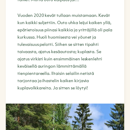
talvet. Mutta outo kaipaus jäi…
Vuoden 2020 kevät tullaan muistamaan. Kevät
kun kaikki suljettiin. Outo uhka leijui kaiken yllä,
epätietoisuus piinasi kaikkia ja yrittäjillä oli pala
kurkussa. Huoli huomisesta vei yöunet ja
tulevaisuus pelotti. Siihen se sitten tipahti
taivaasta, ajatus kesäautosta; kuplasta. Se
ajatus virkisti kuin ensimmäinen leskenlehti
keväisellä auringon lämmittämällä
tienpientareella. Iltaisin selailin netistä
tarjontaa ja ihastelin kaiken kirjavia
kuplavolkkareita. Ja sitten se löytyi!