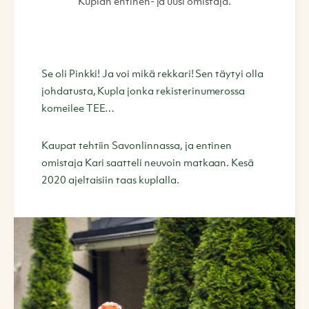
Kuplan entinen- ja uusi omistaja.
Se oli Pinkki! Ja voi mikä rekkari! Sen täytyi olla
johdatusta, Kupla jonka rekisterinumerossa
komeilee TEE…
Kaupat tehtiin Savonlinnassa, ja entinen
omistaja Kari saatteli neuvoin matkaan. Kesä
2020 ajeltaisiin taas kuplalla.