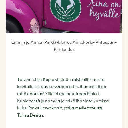
Emmin ja Annen Pinkki-kiertue Äänekoski- Viitasaari-
Pihtipudas
Talven tullen Kupla viedään talviunille, mutta
keväällä se taas kaivetaan esiin. Ihana että on
mitä odottaa! Sillä aikaa nautitaan
Pinkki-
Kupla teetä
ja
namuj
a ja mikä ihaninta korvissa
killuu Pinkit korvakorut, jotka meille toteutti
Talisa Design.