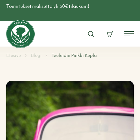
Skip
Toimitukset maksutta yli 60€ tilauksiin!
to
content
Teen
verkkokauppa
Avaa
Ostoskori
–
Me
hakuikkuna
Teeleidi
Browse:
Navigoi
Etusivu
Blogi
Teeleidin Pinkki Kupla