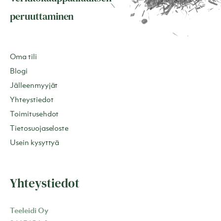
peruuttaminen
Oma tili
Blogi
Jälleenmyyjät
Yhteystiedot
Toimitusehdot
Tietosuojaseloste
Usein kysyttyä
Yhteystiedot
Teeleidi Oy