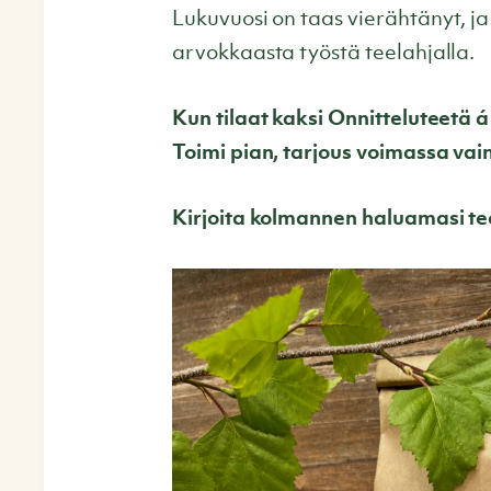
Lukuvuosi on taas vierähtänyt, ja 
arvokkaasta työstä teelahjalla.
Kun tilaat kaksi Onnitteluteetä 
Toimi pian, tarjous voimassa vai
Kirjoita kolmannen haluamasi teen