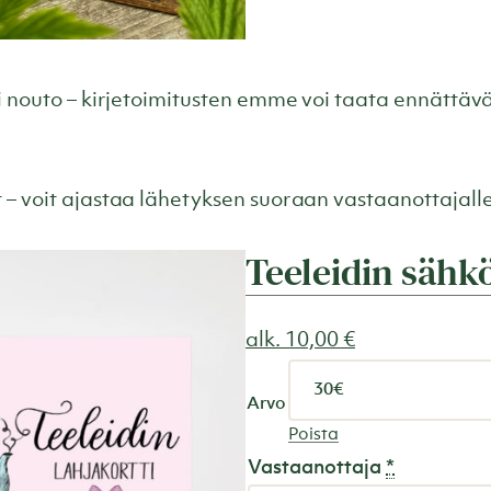
ai nouto – kirjetoimitusten emme voi taata ennättäv
 – voit ajastaa lähetyksen suoraan vastaanottajalle
Teeleidin sähkö
alk.
10,00
€
Arvo
Poista
Vastaanottaja
*