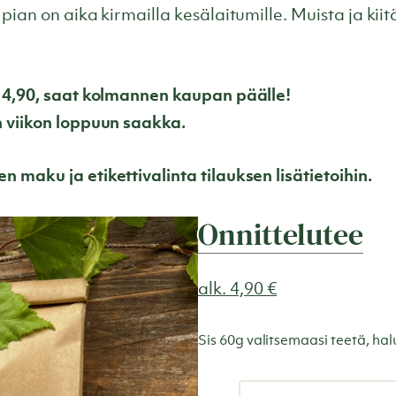
pian on aika kirmailla kesälaitumille. Muista ja kiitä
á 4,90, saat kolmannen kaupan päälle!
n viikon loppuun saakka.
 maku ja etikettivalinta tilauksen lisätietoihin.
Onnittelutee
alk.
4,90
€
Sis 60g valitsemaasi teetä, halu