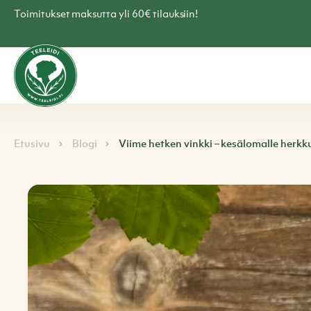
Skip
Toimitukset maksutta yli 60€ tilauksiin!
to
content
Teen
verkkokauppa
–
Teeleidi
Navigoi
Browse:
Etusivu
Blogi
Viime hetken vinkki – kesälomalle herkk