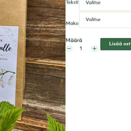
Teksti
Maku
Määrä
Lisää ost