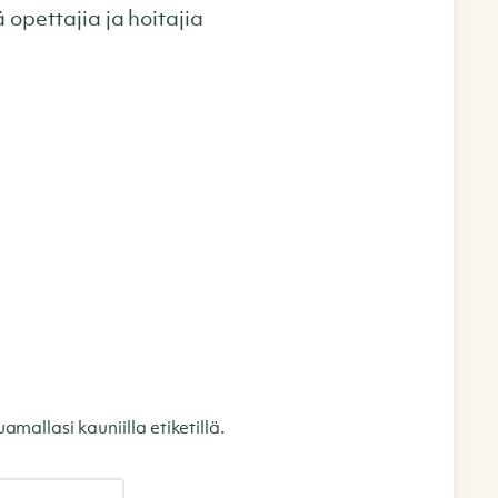
 opettajia ja hoitajia
amallasi kauniilla etiketillä.